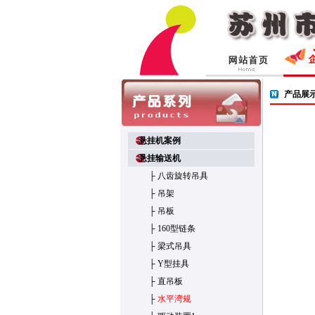
产品展
悬挂机案例
悬挂输送机
├
八齿旋转吊具
├
吊架
├
吊板
├
160型链条
├
梁式吊具
├
Y型挂具
├
直吊板
├
水平湾规