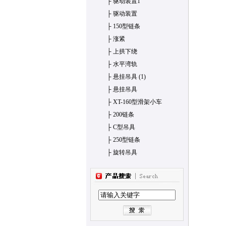
├
驱动装置1
├
驱动装置
├
150型链条
├
涨紧
├
上拱下绕
├
水平湾轨
├
悬挂吊具 (1)
├
悬挂吊具
├
XT-160型滑架小车
├
200链条
├
C型吊具
├
250型链条
├
旋转吊具